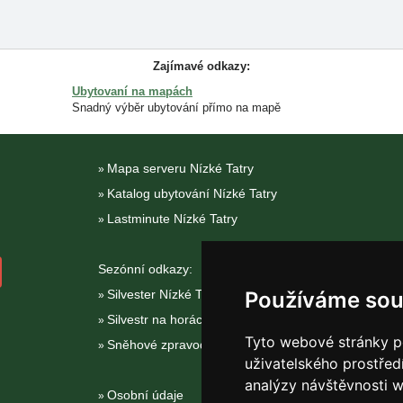
Zajímavé odkazy:
Ubytovaní na mapách
Snadný výběr ubytování přímo na mapě
Mapa serveru Nízké Tatry
Katalog ubytování Nízké Tatry
Lastminute Nízké Tatry
Sezónní odkazy:
Silvester Nízké Tatry
Používáme sou
Silvestr na horách 2025/26
Tyto webové stránky po
Sněhové zpravodajství
uživatelského prostřed
analýzy návštěvnosti w
Osobní údaje