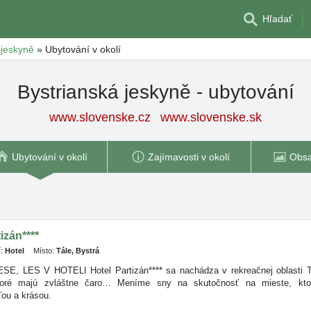
Hľadať
 jeskyně
»
Ubytování v okolí
Bystrianská jeskyně - ubytování
www.slovenske.cz
www.slovenske.sk
Ubytování v okolí
Zajímavosti v okolí
Obsa
izán****
:
Hotel
Místo:
Tále, Bystrá
E, LES V HOTELI Hotel Partizán**** sa nachádza v rekreačnej oblasti T
toré majú zvláštne čaro… Meníme sny na skutočnosť na mieste, kto
ou a krásou.