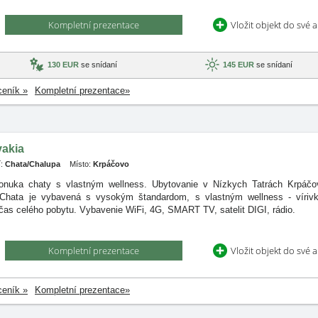
Kompletní prezentace
Vložit objekt do své 
130 EUR
se snídaní
145 EUR
se snídaní
ceník »
Kompletní prezentace»
vakia
:
Chata/Chalupa
Místo:
Krpáčovo
onuka chaty s vlastným wellness. Ubytovanie v Nízkych Tatrách Krpáčov
 Chata je vybavená s vysokým štandardom, s vlastným wellness - víri
čas celého pobytu. Vybavenie WiFi, 4G, SMART TV, satelit DIGI, rádio.
Kompletní prezentace
Vložit objekt do své 
ceník »
Kompletní prezentace»