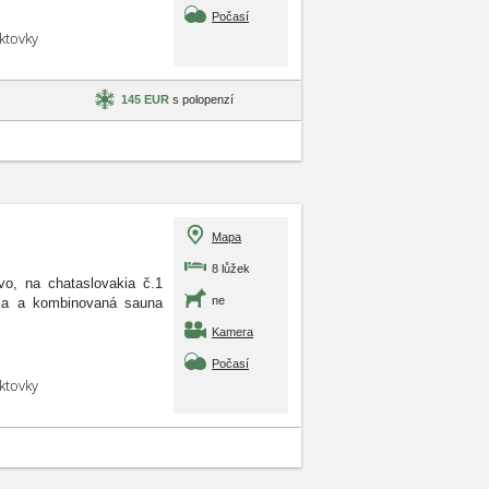
Počasí
aktovky
145 EUR
s polopenzí
Mapa
8 lůžek
o, na chataslovakia č.1
ne
vka a kombinovaná sauna
Kamera
Počasí
aktovky