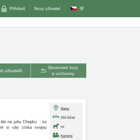
Přihlásit
Nový uživatel
Slovenské hory
h uživatelů
a vrchoviny
Mapa
350 lůžek
ále na juhu Chopku. ..sú
ne
ré si vás získa svojou
Kamera