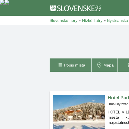
Slovenské hory
»
Nízké Tatry
»
Bystrianská
Popis místa
Mapa
Hotel Part
Druh ubytování
HOTEL V LES
miesta
, k
majestátnosť