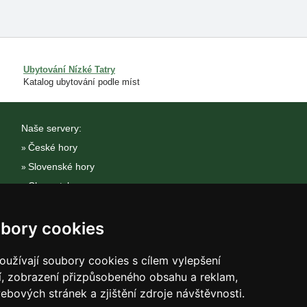
Ubytování Nízké Tatry
Katalog ubytování podle míst
Naše servery:
České hory
Slovenské hory
Chorvatsko
Alpy
bory cookies
Itálie
užívají soubory cookies s cílem vylepšení
í, zobrazení přizpůsobeného obsahu a reklam,
ebových stránek a zjištění zdroje návštěvnosti.