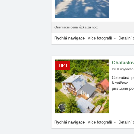
Orientační cena lůžka za noc:
Rychlá navigace
Více fotografií »
Detailní 
Chataslo
TIP !
Druh ubytování
Celoročná p
Krpáčovo
.
prístupné po
Rychlá navigace
Více fotografií »
Detailní 